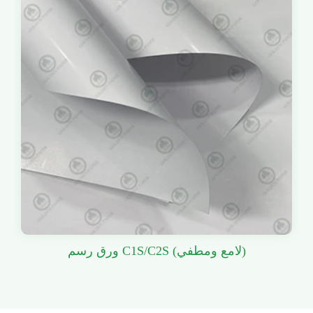
ورق رسم C1S/C2S (لامع ومطفي)