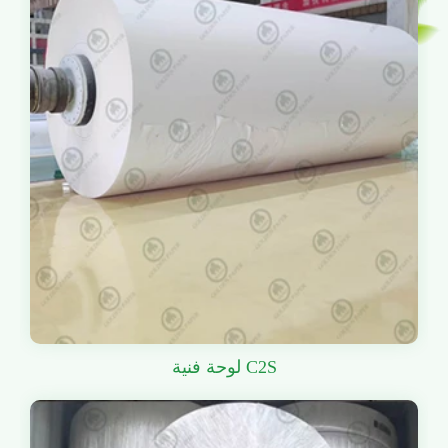
لوحة فنية C2S