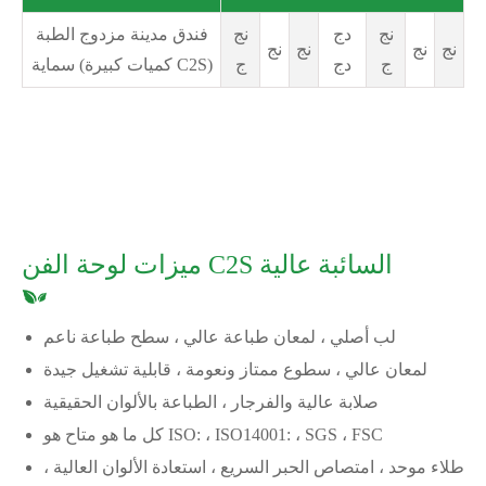
نج
دج
نج
فندق مدينة مزدوج الطبة
نج
نج
نج
نج
ج
دج
ج
سماية (كميات كبيرة C2S)
ميزات لوحة الفن C2S السائبة عالية
لب أصلي ، لمعان طباعة عالي ، سطح طباعة ناعم
لمعان عالي ، سطوع ممتاز ونعومة ، قابلية تشغيل جيدة
صلابة عالية والفرجار ، الطباعة بالألوان الحقيقية
كل ما هو متاح هو ISO: ، ISO14001: ، SGS ، FSC
طلاء موحد ، امتصاص الحبر السريع ، استعادة الألوان العالية ،