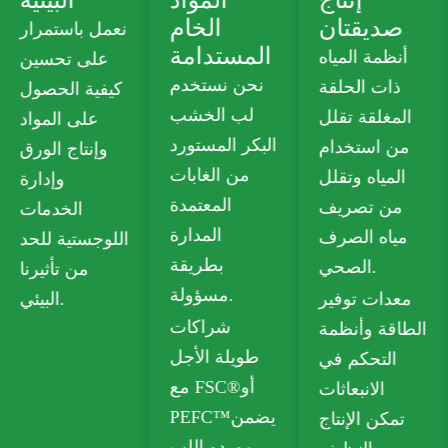
خضراء
صديقتان
الخام
المستدامة
نحن نقدم ورق
أنظمة المياه
نحن نستخدم
مقوى خالٍ من
ذات الحلقة
لب الخشب
البلاستيك من
المغلقة تقلل
البكر المستورد
الدرجة الغذائية
من استخدام
من الغابات
يلبي معايير
المياه وتقلل
المعتمدة
السلامة
من تصريف
المدارة
للاتصال
مياه الصرف
بطريقة
بالطعام.
الصحي.
مسؤولة.
تشمل خياراتنا
معدات توفير
شراكات
القابلة لإعادة
الطاقة وأنظمة
طويلة الأجل
التدوير لوح
التحكم في
مع FSC®أو
صندوق قابل
الانبعاثات
PEFC™يضمن
للطي (FBB)
تمكن الإنتاج
موردو اللب