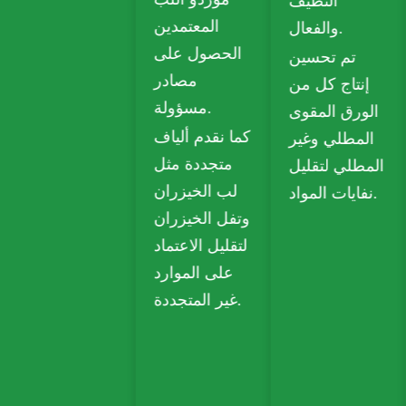
ولوح عاجي
النظيف
المعتمدين
للتغليف
والفعال.
الحصول على
المستدام.
تم تحسين
مصادر
يستخدم ورق
إنتاج كل من
مسؤولة.
الكرافت
الورق المقوى
كما نقدم ألياف
القابل للتحلل
المطلي وغير
متجددة مثل
الحيوي على
المطلي لتقليل
لب الخيزران
نطاق واسع
نفايات المواد.
وتفل الخيزران
في الوجبات
لتقليل الاعتماد
الجاهزة
على الموارد
والبقالة وتعبئة
غير المتجددة.
التجزئة.