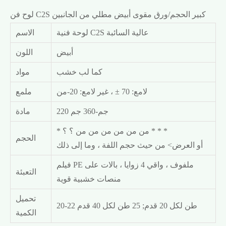
لوح فن C2S كبير الحجم/ورق مقوى أبيض مطلي من الجانبين
لوحة فنية C2S عالية السائبة
الاسم
أبيض
اللون
كما لب خشب
مواد
لامع: 70 ± ، غير لامع: 20-من
ملمع
220 جم-360 جم
مادة
* من من من من من من ؟ ؟ * * *
الحجم
أو العرض> من حيث حجم اللفة ، وما إلى ذلك
فيلم PE ملفوف ، واقي 4 زوايا ، بالات على
التعبئة
منصات خشبية قوية
تحميل
20-22 طن لكل 20 قدم; 25 طن لكل 40 قدم
الكمية