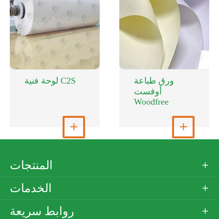
ورق طباعة
لوحة فنية C2S
أوفست
Woodfree


عرض المزيد
عرض المزيد
المنتجات

الخدمات

روابط سريعة
