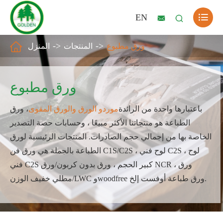

EN



ورق مطبوع
المنتجات
المنزل
ورق مطبوع
باعتبارها واحدة من الرائدة
موردو الورق والورق المقوى
، ورق
الطباعة هو منتجاتنا الأكثر مبيعًا ، وحسابات حصة التصدير
الخاصة بها من إجمالي حجم الصادرات. المنتجات الرئيسية لورق
الطباعة بالجملة هي ورق فن C1S/C2S ، لوح فني C2S ، لوح
فني C2S كبير الحجم ، ورق بدون كربون/ورق NCR ، ورق
مطلي خفيف الوزن/LWC وwoodfree ورق طباعة أوفست إلخ.