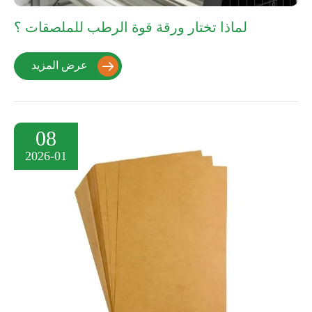
لماذا تختار ورقة قوة الرطب للملصقات ؟
عرض المزيد

08
2026-01