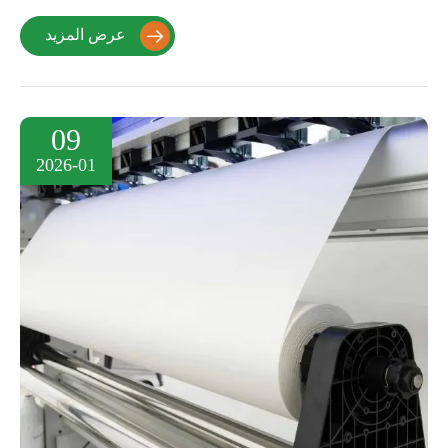
عرض المزيد

09
2026-01