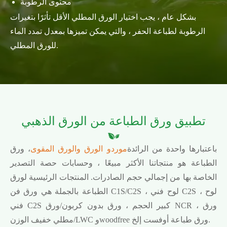
محتوى الرطوبة
بشكل عام ، يجب اختيار الورق المطلي الأقل تأثرًا بتغيرات
الرطوبة لطباعة الحفر ، والتي يمكن تميزها بمعدل تمدد الماء
للورق المطلي.
تطبيق ورق الطباعة من الورق الذهبي
باعتبارها واحدة من الرائدة
موردو الورق والورق المقوى
، ورق
الطباعة هو منتجاتنا الأكثر مبيعًا ، وحسابات حصة التصدير
الخاصة بها من إجمالي حجم الصادرات. المنتجات الرئيسية لورق
الطباعة بالجملة هي ورق فن C1S/C2S ، لوح فني C2S ، لوح
فني C2S كبير الحجم ، ورق بدون كربون/ورق NCR ، ورق
مطلي خفيف الوزن/LWC وwoodfree ورق طباعة أوفست إلخ.