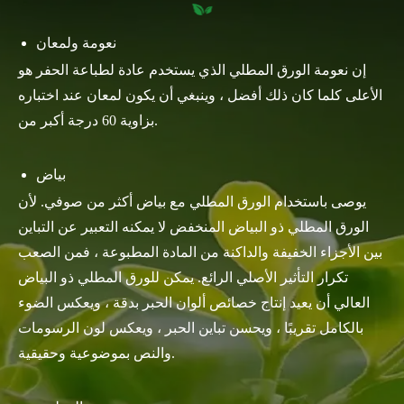
نعومة ولمعان
إن نعومة الورق المطلي الذي يستخدم عادة لطباعة الحفر هو
الأعلى كلما كان ذلك أفضل ، وينبغي أن يكون لمعان عند اختباره
بزاوية 60 درجة أكبر من.
بياض
يوصى باستخدام الورق المطلي مع بياض أكثر من صوفي. لأن
الورق المطلي ذو البياض المنخفض لا يمكنه التعبير عن التباين
بين الأجزاء الخفيفة والداكنة من المادة المطبوعة ، فمن الصعب
تكرار التأثير الأصلي الرائع. يمكن للورق المطلي ذو البياض
العالي أن يعيد إنتاج خصائص ألوان الحبر بدقة ، ويعكس الضوء
بالكامل تقريبًا ، ويحسن تباين الحبر ، ويعكس لون الرسومات
والنص بموضوعية وحقيقية.