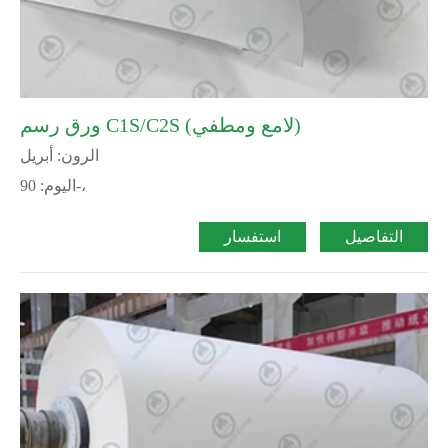
ورق رسم C1S/C2S (لامع ومطفي)
الرون: أبريل
اليوم: 90-،
التفاصيل
استفسار