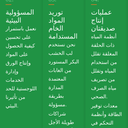
حافظة
عمليات
توريد
منتجات
إنتاج
المواد
خضراء
صديقتان
الخام
المستدامة
نحن نقدم ورق
أنظمة المياه
نحن نستخدم
مقوى خالٍ من
ذات الحلقة
لب الخشب
البلاستيك من
المغلقة تقلل
البكر المستورد
الدرجة الغذائية
من استخدام
من الغابات
يلبي معايير
المياه وتقلل
المعتمدة
السلامة
من تصريف
المدارة
للاتصال
مياه الصرف
بطريقة
بالطعام.
الصحي.
مسؤولة.
تشمل خياراتنا
معدات توفير
شراكات
القابلة لإعادة
الطاقة وأنظمة
طويلة الأجل
التدوير لوح
التحكم في