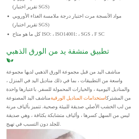
(تقرير اختبار SGS)
مواد الأنسجة مرت اختبار درجة ملامسة الغذاء الأوروبي
(تقرير اختبار SGS)
كل ما هو متاح ISO: ، ISO14001: ، SGS ، F SC
تطبيق منشفة يد من الورق الذهبي
مناشف اليد من قبل مجموعة الورق الذهبي لديها مجموعة
واسعة من التطبيقات ، بما في ذلك مناديل اليد في المنزل ،
والمناديل اليومية ، والخيارات المحمولة للسفر. باعتبارها واحدة
من المشترك
استخدامات المناديل الورقية
مناشف اليد المصنوعة
من لب الخشب الأصلي صديقة للبيئة وصحية. تتميز بألياف مرنة
ليس من السهل كسرها ، وألياف متشابكة بكثافة ، وهي صديقة
للجلد دون التسبب في تهيج.