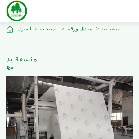

منشفة يد
مناديل ورقية
المنتجات
المنزل
منشفة يد