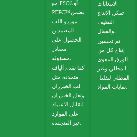
مع FSC®أو
صندوق قابل
الانبعاثات
PEFC™يضمن
للطي (FBB)
تمكن الإنتاج
موردو اللب
ولوح عاجي
النظيف
المعتمدين
للتغليف
والفعال.
الحصول على
المستدام.
تم تحسين
مصادر
يستخدم ورق
إنتاج كل من
مسؤولة.
الكرافت
الورق المقوى
كما نقدم ألياف
القابل للتحلل
المطلي وغير
متجددة مثل
الحيوي على
المطلي لتقليل
لب الخيزران
نطاق واسع
نفايات المواد.
وتفل الخيزران
في الوجبات
لتقليل الاعتماد
الجاهزة
على الموارد
والبقالة وتعبئة
غير المتجددة.
التجزئة.