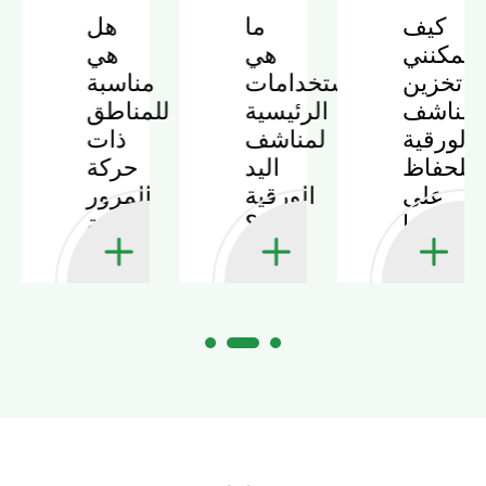
كيف
ما
هل
يمكنني
هي
هي
تخزين
الاستخدامات
مناسبة
ا
لمناشف
الرئيسية
للمناطق
الورقية
لمناشف
ذات
للحفاظ
اليد
حركة
على
الورقية
المرور
جودتها
؟
العالية
؟
؟