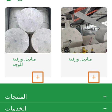
مناديل ورقية
مناديل ورقية
للوجه


عرض المزيد
عرض المزيد
المنتجات

الخدمات
