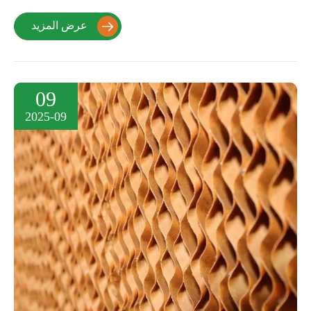
عرض المزيد

09
2025-09