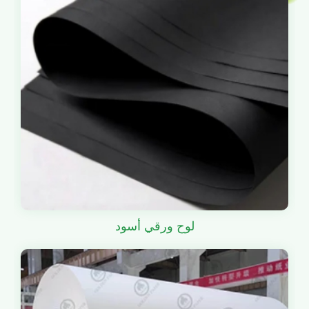
لوح ورقي أسود