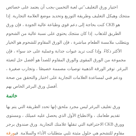
اختيار ورق التغليف
"
تي لعبة التخمين
-
يجب أن يعتمد على خصائص
منتجك وهيكل التغليف وطريقة التوزيع وتحديد موضع العلامة التجارية. إذا
كنت بحاجة إلى دعم قوي وطباعة عالية الجودة ، فإن ورق CKB هو
الطريق للذهاب. إذا كان منتجك يحتوي على نسبة عالية من الشحوم
ويتطلب ملامسة الطعام مباشرة ، فإن الورق المقاوم للشحوم هو الخيار
الأكثر ذكاءً. وإذا كنت تريد عبوات جذابة وعملية على حد سواء ، فإن
مجموعة من الورق المقوى والورق المقاوم للصدأ هو أفضل حل لتعبئة
البرغر. توفر الورقة الذهبية توصيات مصممة خصيصًا ، وتجارب صغيرة ،
ودعم فني لمساعدة العلامات التجارية على اختبار والتحقق من صحة
أفضل ورق البرغر الخاص بهم.
خاتمة
ورق تغليف البرغر ليس مجرد ملحق
-
إنها تحدد الطريقة التي يتم بها
تقديم طعامك ، والانطباع الأول الذي يحصل عليه عميلك ، ومستوى
الاحترافية التي تنقلها علامتك التجارية. ورق صندوق برجر CKB وورق
مقاوم للتشحم هي حلول مثبتة تلبي متطلبات الأداء والسلامة. في
ورقة