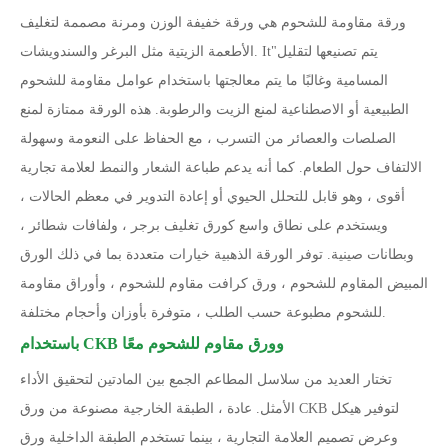
ورقة مقاومة للشحوم هي ورقة خفيفة الوزن ومرنة مصممة لتغليف
يتم تصنيعها لتقليل
"
الأطعمة الزيتية مثل البرغر والسندويشات. It
المسامية وغالبًا ما يتم معالجتها باستخدام عوامل مقاومة للشحوم
الطبيعية أو الاصطناعية لمنع الزيت والرطوبة. هذه الورقة ممتازة لمنع
الصلصات والعصائر من التسرب ، مع الحفاظ على النعومة وسهولة
الالتفاف حول الطعام. كما أنه يدعم طباعة الشعار والنمط لعلامة تجارية
أقوى ، وهو قابل للتحلل الحيوي أو إعادة التدوير في معظم الحالات ،
ويستخدم على نطاق واسع كورق تغليف برجر ، ولفافات شطائر ،
وبطانات صينية. توفر الورقة الذهبية خيارات متعددة بما في ذلك الورق
المبيض المقاوم للشحوم ، ورق كرافت مقاوم للشحوم ، وأوراق مقاومة
للشحوم مطبوعة حسب الطلب ، متوفرة بأوزان وأحجام مختلفة.
باستخدام CKB وورق مقاوم للشحوم معًا
تختار العديد من سلاسل المطاعم الجمع بين المادتين لتحقيق الأداء
الأمثل. عادة ، الطبقة الخارجية مصنوعة من ورق CKB لتوفير هيكل
وعرض تصميم العلامة التجارية ، بينما تستخدم الطبقة الداخلية ورق