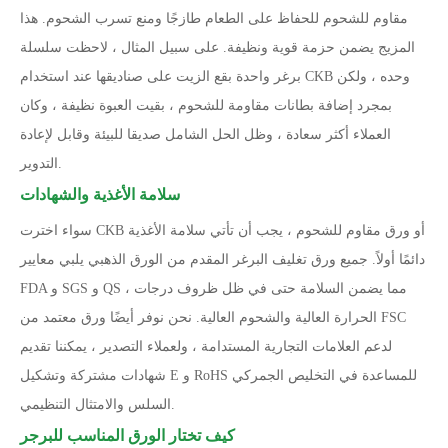
مقاوم للشحوم للحفاظ على الطعام طازجًا ومنع تسرب الشحوم. هذا
المزيج يضمن حزمة قوية ونظيفة. على سبيل المثال ، لاحظت سلسلة
برغر واحدة بقع الزيت على صناديقها عند استخدام CKB وحده ، ولكن
بمجرد إضافة بطانات مقاومة للشحوم ، بقيت العبوة نظيفة ، وكان
العملاء أكثر سعادة ، وظل الحل الشامل صديقا للبيئة وقابل لإعادة
التدوير.
سلامة الأغذية والشهادات
سواء اخترت CKB أو ورق مقاوم للشحوم ، يجب أن تأتي سلامة الأغذية
دائمًا أولاً. جميع ورق تغليف البرغر المقدم من الورق الذهبي يلبي معايير
FDA و SGS و QS ، مما يضمن السلامة حتى في ظل ظروف درجات
الحرارة العالية والشحوم العالية. نحن نوفر أيضًا ورق معتمد من FSC
لدعم العلامات التجارية المستدامة ، ولعملاء التصدير ، يمكننا تقديم
شهادات مشتركة وتشكيل E و RoHS للمساعدة في التخليص الجمركي
السلس والامتثال التنظيمي.
كيف تختار الورق المناسب للبرجر