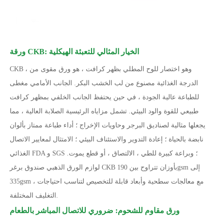
ورقة CKB: الخيار المثالي للتعبئة الهيكلية
CKB ، وهو اختصار للوح المطلي بظهر كرافت ، هو ورق مقوى من
الدرجة الغذائية مصنوع من لب الخشب البكر. الجانب الأمامي مغطى
للطباعة عالية الجودة ، في حين يحتفظ الجانب الخلفي بمظهر كرافت
طبيعي للقوة والود البيئي. تشمل مزاياه الرئيسية الصلابة العالية ، مما
يجعلها مثالية لصناديق البرجر وحاويات الإخراج ؛ أداء طباعة ممتاز بألوان
نابضة بالحياة ؛ إعادة التدوير والاستئناف البيئي ؛ الامتثال لمعايير الاتصال
الغذائي FDA و SGS ؛ وبراعة كبيرة للطي ، الالتصاق ، أو قطع يموت.
لوازم الورق الذهبي صندوق برغر CKB بأوزان تتراوح بين 190gsm إلى
335gsm ، مع معالجات سطحية وأبعاد قابلة للتخصيص لتناسب احتياجات
التغليف المختلفة.
ورق مقاوم للشحوم: ضروري للاتصال المباشر بالطعام