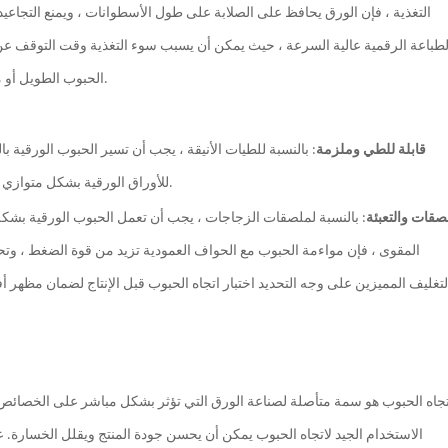
التغذية ، فإن الورق يحافظ على الصلابة على طول الأسطوانات ، ويمنع التجا
لطباعة الرقمية عالية السرعة ، حيث يمكن أن يسبب سوء التغذية وقت التوقف عن
الحبوب الطويل أو من الحبوب القصيرة وذلك حسب الوظيفة المحددة لتجنب هذه المشكلات.
قابلة للطي وملزمة
: بالنسبة للطيات الأنيقة ، يجب أن تسير الحبوب الورقية 
للأوراق الورقية بشكل متوازي مع العمود الفقري. هذا يجعل الكتب مفتوحة بتملق ويحسن راحة القراءة.
صقات والتعبئة
: بالنسبة لملصقات الزجاجات ، يجب أن تعمل الحبوب الورقية بشكل
المقوى ، فإن مواءمة الحبوب مع الحواف العمودية تزيد من قوة الضغط ، وتحمي
لتغليف المميزين على وجه التحديد اختبار اتجاه الحبوب قبل الإنتاج لضمان مظه
تجاه الحبوب هو سمة متأصلة لصناعة الورق التي تؤثر بشكل مباشر على الخصائص الف
الاستخدام الجيد لاتجاه الحبوب يمكن أن يحسن جودة المنتج ويقلل الخسارة. ع