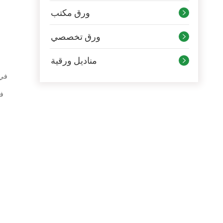
ورق مكتب

ورق تخصصي

مناديل ورقية

في 
في