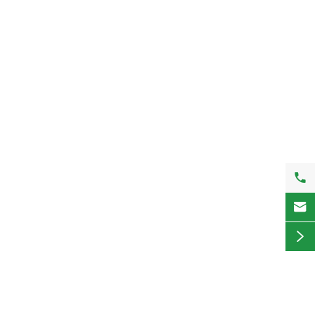


