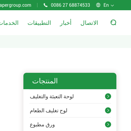
apergroup.com
0086 27 68874533
En



الاتصال
أخبار
التطبيقات
الخدمات

المنتجات
لوحة التعبئة والتغليف

لوح تغليف الطعام

ورق مطبوع
