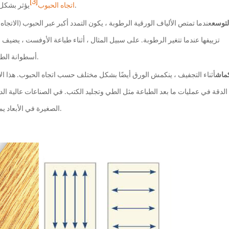
[3]
يؤثر بشكل رئيسي على استقرار الأبعاد للورق من خلال اختلافات التمدد والانكماش.
اتجاه الحبوب
لتوسع
عندما تمتص الألياف الورقية الرطوبة ، يكون التمدد أكبر عبر الحبوب (الاتجا
تزييفها عندما تتغير الرطوبة. على سبيل المثال ، أثناء طباعة الأوفست ، يضي
أسطوانة الطباعة ، فإن توسيع الحبوب المتقاطعة يمكن أن يؤدي إلى مشاكل التسجيل.
كماش
أثناء التجفيف ، ينكمش الورق أيضًا بشكل مختلف حسب اتجاه الحبوب. هذا ال
الدقة في عمليات ما بعد الطباعة مثل الطي وتجليد الكتب. في الصناعات عالية الد
الصغيرة في الأبعاد يمكن أن تؤثر على الملاءمة والإغلاق ، مما يجعل إدارة اتجاه الحبوب حرجة.