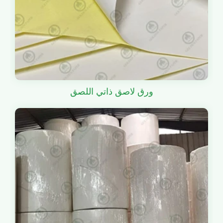
ورق لاصق ذاتي اللصق