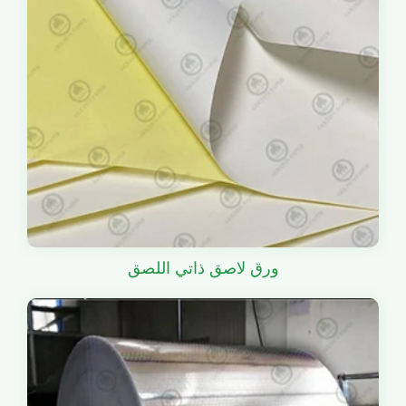
ورق لاصق ذاتي اللصق