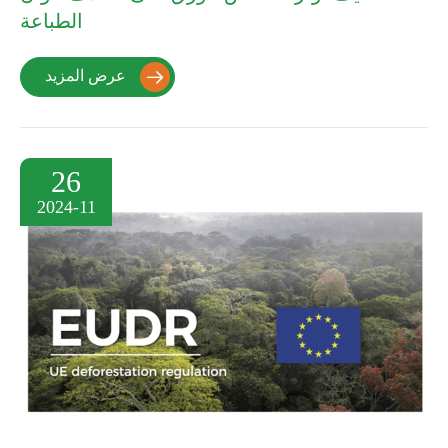
الطباعة
عرض المزيد

26
2024-11