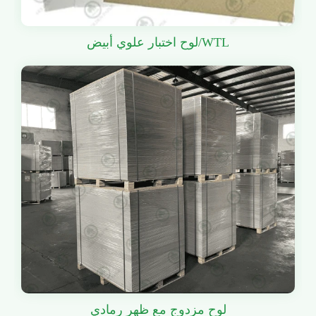
لوح اختبار علوي أبيض/WTL
لوح مزدوج مع ظهر رمادي