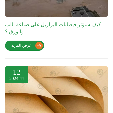
كيف ستؤثر فيضانات البرازيل على صناعة اللب
والورق ؟
عرض المزيد

12
2024-11