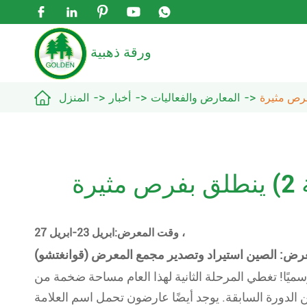





ورقة ذهبية

المعارض والفعاليات
أخبار
المنزل
ابريل 23-ابريل 27 ،
وقت المعرض
:
رض: الصين استيراد وتصدير مجمع المعرض (قوانغتشو)
ن معرض كانتون 137 المرتقب للغاية رسميًا! تغطي المرحلة الثانية لهذا العام مساحة ضخمة من
 الدورة السابقة. يوجد أيضًا عارضون تحمل اسم العلامة