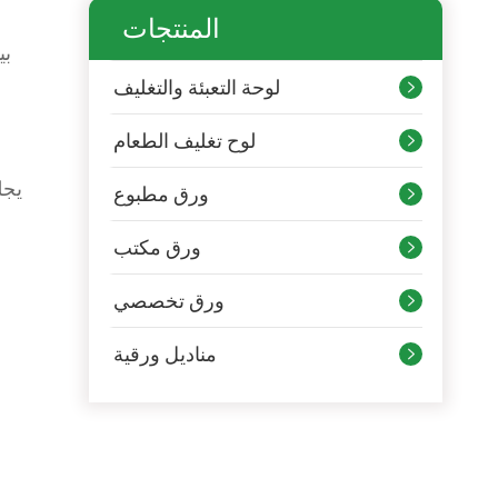
المنتجات
بي
لوحة التعبئة والتغليف

لوح تغليف الطعام

يجل
ورق مطبوع

ورق مكتب

ورق تخصصي

مناديل ورقية
