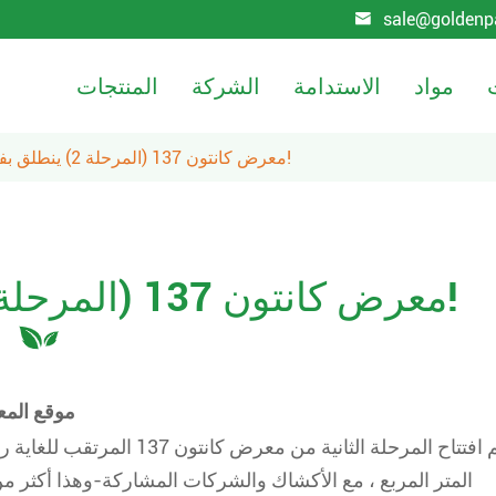
sale@goldenp

مواد
الاستدامة
الشركة
المنتجات
لوح اختبار علوي أبيض/WTL
C1S مجلس العاج/FBB
كميات كبيرة FBB GC1/GC2
معرض كانتون 137 (المرحلة 2) ينطلق بفرص مثيرة!
معرض كانتون 137 (المرحلة 2) ينطلق بفرص مثيرة!
موقع المع
تم افتتاح المرحلة الثانية م
المتر المربع ، مع الأكشاك والشركات المشاركة-وهذا أكثر من