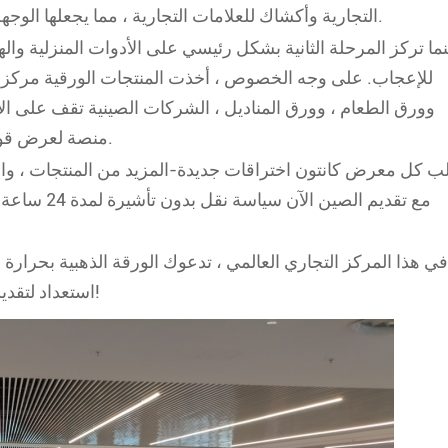
التجارية وأكشاك للعلامات التجارية ، مما يجعلها الوجهة الأولى لأي شخص يشارك في تجارة الاستيراد والتصدير.
نما تركز المرحلة الثانية بشكل رئيسي على الأدوات المنزلية والهدا
للإعجاب. على وجه الخصوص ، أخذت المنتجات الورقية مركز ال
وورق الطعام ، وورق المناديل ، الشركات الصينية تقف على الا
منصة لعرض قوة ومسؤولية صناعة الورق الصينية على المسرح العالمي.
ب كل معرض كانتون اختراقات جديدة-المزيد من المنتجات ، والم
مع تقديم ال
في هذا المركز التجاري العالمي ، تدعوك الورقة الذهبية بحرارة
استعداد لتقديم حلول ورقية مخصصة تناسب احتياجاتك. دعونا ننمو معا!