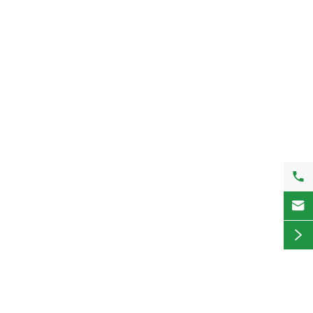


