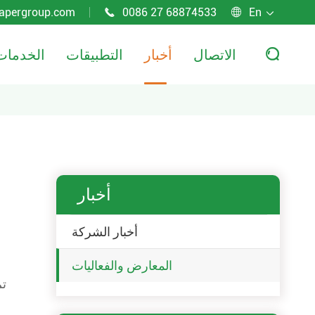
apergroup.com
0086 27 68874533
En



الاتصال
أخبار
التطبيقات
الخدمات

أخبار
أخبار الشركة
المعارض والفعاليات