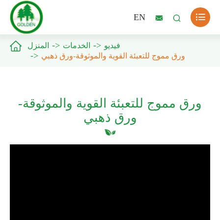

EN



فيديو
الخدمات
المنزل
ورق مموج للتعبئة القوية والموثوقة-ورق ذهبي
ورق مموج للتعبئة القوية والموثوقة-
ورق ذهبي