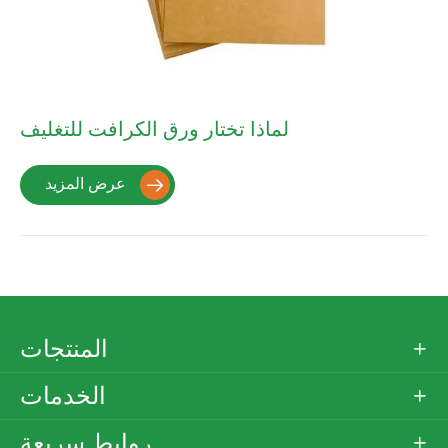
لماذا تختار ورق الكرافت للتغليف
عرض المزيد

المنتجات

الخدمات

روابط سريعة
